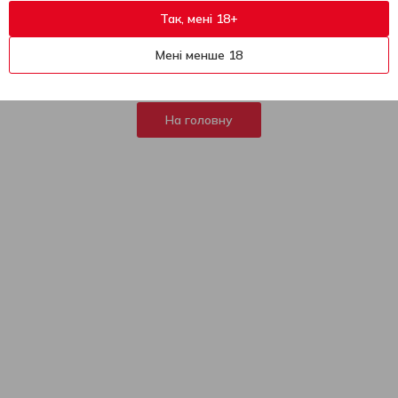
Так, мені 18+
404
На жаль, ця сторінка не
Мені менше 18
знайдена
На головну