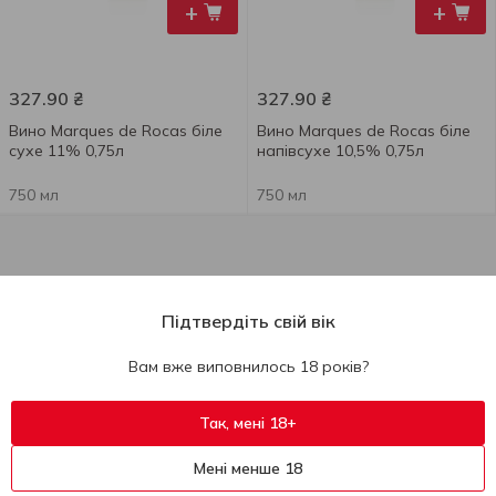
+
+
327.90
₴
327.90
₴
Вино Marques de Rocas біле
Вино Marques de Rocas біле
сухе 11% 0,75л
напівсухе 10,5% 0,75л
750 мл
750 мл
Підтвердіть свій вік
Вам вже виповнилось 18 років?
Так, мені 18+
Мені менше 18