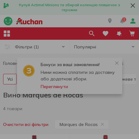
Купуй Actimel Minions та збирай колекцію пляшечок з
героями
1
Популярні
Фільтри
(1)
Головна
Алкоголь
Вино
Вино Marques de Rocas
Бонуси за ваші замовлення!
Ними можна сплатити за доставку
або додаткові збори.
Усі
Червоне тихе вино
Біле тихе вино
Рожеве т
Переглянути
Вино Marques de Rocas
4 товари
Marques de Rocas
Очистити всі фільтри