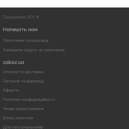
Укр
Рус
Eng
Підтримати ЗСУ
Напишіть нам
Запитання та відповіді
Залишити скаргу чи запитання
zakaz.ua
Оплата та доставка
Питання та відповіді
Оферта
Політика конфіденційності
Умови користування
Бізнес клієнтам
Для постачальників