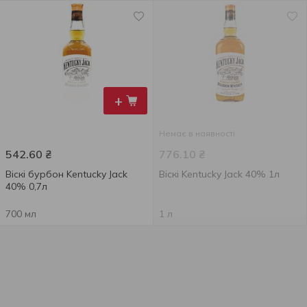
+
Немає в наявності
542.60
₴
776.10
₴
Віскі бурбон Kentucky Jack
Віскі Kentucky Jack 40% 1л
40% 0,7л
700 мл
1 л