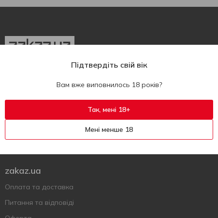
Підтвердіть свій вік
Укр
Рус
Eng
Вам вже виповнилось 18 років?
Підтримати ЗСУ
Так, мені 18+
Напишіть нам
Мені менше 18
Запитання та відповіді
Залишити скаргу чи запитання
zakaz.ua
Оплата та доставка
Питання та відповіді