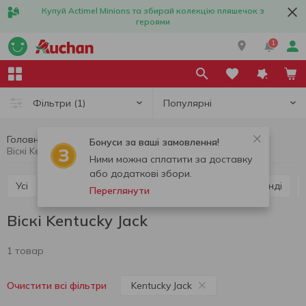
Купуй Actimel Minions та збирай колекцію пляшечок з
героями
1
Популярні
Фільтри
(1)
Головна
Алкоголь
Міцний алкоголь
Віскі
Бонуси за ваші замовлення!
Віскі Kentucky Jack
Ними можна сплатити за доставку
або додаткові збори.
Усі
Горілка
Лікер
Віскі
Коньяк та бренді
Переглянути
Віскі Kentucky Jack
1 товар
Kentucky Jack
Очистити всі фільтри