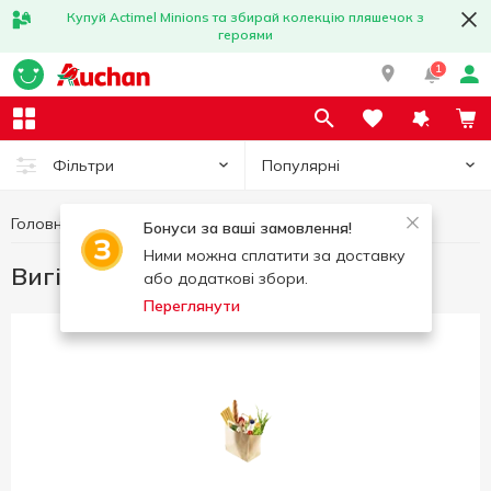
Купуй Actimel Minions та збирай колекцію пляшечок з
героями
1
Популярні
Фільтри
Головна
Вигідні пропозиції
Вигідний возик
Бонуси за ваші замовлення!
Ними можна сплатити за доставку
Вигідний возик
або додаткові збори.
Переглянути