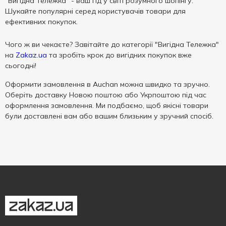
"Вигідна Тележка" - ваш гід у світі розумного шопінгу.
Шукайте популярні серед користувачів товари для
ефективних покупок.
Чого ж ви чекаєте? Завітайте до категорії "Вигідна Тележка"
на
Zakaz.ua
та зробіть крок до вигідних покупок вже
сьогодні!
Оформити замовлення в Auchan можна швидко та зручно.
Оберіть доставку Новою поштою або Укрпоштою під час
оформлення замовлення. Ми подбаємо, щоб якісні товари
були доставлені вам або вашим близьким у зручний спосіб.