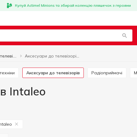
Купуй Actimel Minions та збирай колекцію пляшечок з героями
Аксесуари до телевізорів Intaleo
Аксесуари до телевізорів
техніки
Аксесуари до телевізорів
Радіоприймачі
в Intaleo
Intaleo