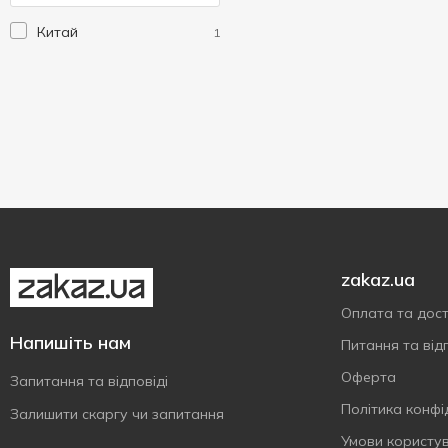
Setty
3
Китай
1
zakaz.ua
Оплата та дос
Напишіть нам
Питання та відп
Оферта
Запитання та відповіді
Політика конфі
Залишити скаргу чи запитання
Умови користу