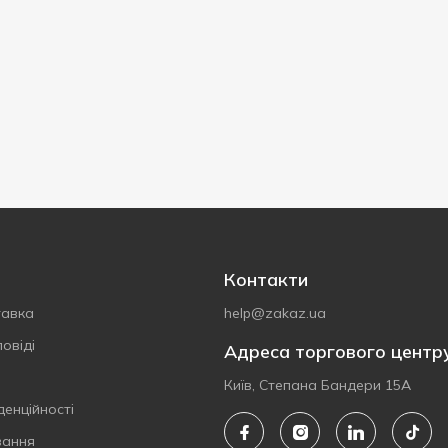
Контакти
тавка
help@zakaz.ua
овіді
Адреса торгового центр
Київ, Степана Бандери 15А
денційності
вання