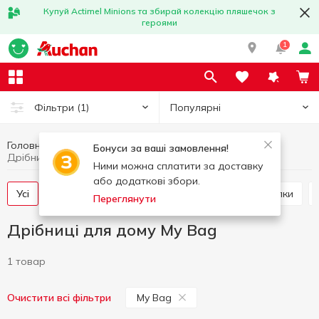
Купуй Actimel Minions та збирай колекцію пляшечок з
героями
1
Популярні
Фільтри
(1)
Головна
Товари для дому
Дрібниці для дому
Бонуси за ваші замовлення!
Дрібниці для дому My Bag
Ними можна сплатити за доставку
або додаткові збори.
Усі
Кошики для зберігання
Мотузки та прищіпки
Переглянути
Дрібниці для дому My Bag
1 товар
My Bag
Очистити всі фільтри