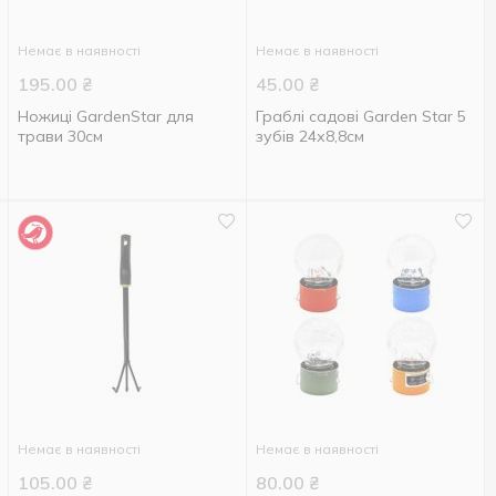
Немає в наявності
Немає в наявності
195.00
₴
45.00
₴
Ножиці GardenStar для
Граблі садові Garden Star 5
трави 30см
зубів 24х8,8см
Немає в наявності
Немає в наявності
105.00
₴
80.00
₴