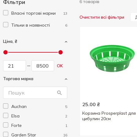
Фільтри
6 товарів
Власні торгові марки
13
Очистити всі фільтри
Тільки в наявності
6
Ціна, ₴
OK
Торгова марка
25.00
₴
Auchan
5
Корзина Prosperplast для
Elsa
2
цибулин 20см
Forte
1
Garden Star
16