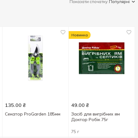
Показати спочатку:
Популярні
Новинка
135.00
₴
49.00
₴
Секатор ProGarden 185мм
Засіб для вигрібних ям
Доктор Робік 75г
75 г