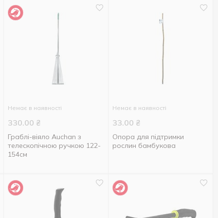
Немає в наявності
Немає в наявності
330.00
₴
33.00
₴
Граблі-віяло Auchan з
Опора для підтримки
телескопічною ручкою 122-
рослин бамбукова
154см