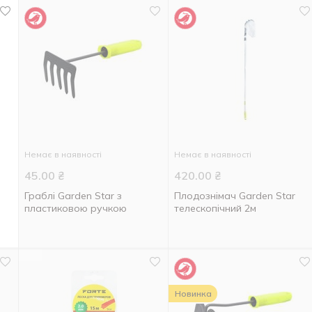
Немає в наявності
Немає в наявності
45.00
₴
420.00
₴
Граблі Garden Star з
Плодознімач Garden Star
пластиковою ручкою
телескопічний 2м
Новинка