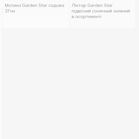
Мотика Garden Star садова
Ліхтар Garden Star
37см
підвісний сонячний скляний
в асортименті