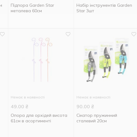
м
Підпора Garden Star
Набір інструментів Garden
металева 60см
Star 3шт
Немає в наявності
Немає в наявності
49.00
₴
90.00
₴
Опора для орхідей висота
Сікатор пружинний
61см в асортименті
сталевий 20см