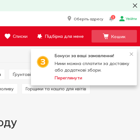
1
Увійти
Оберіть адресу
Списки
Підбірка для мене
Кошик
Бонуси за ваші замовлення!
Ними можна сплатити за доставку
або додаткові збори.
а
Ґрунтові суміші та субстрати
Добрива
Переглянути
 поливу
Горщики та кашпо для квітів
оду