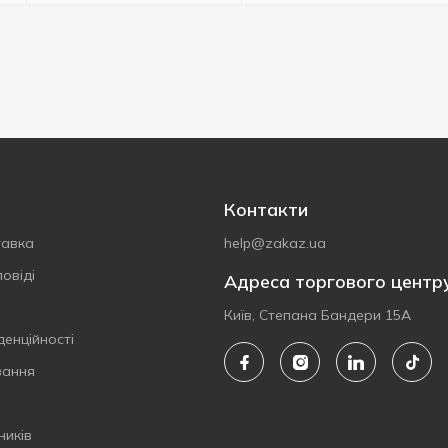
Контакти
тавка
help@zakaz.ua
овіді
Адреса торгового центр
Київ, Степана Бандери 15А
денційності
вання
ників