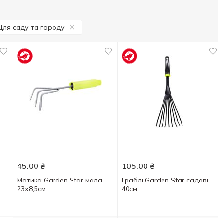
Для саду та городу
45.00
₴
105.00
₴
Мотика Garden Star мала
Граблі Garden Star садові
23х8,5см
40см