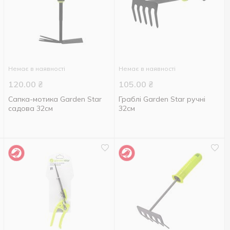
Немає в наявності
Немає в наявності
120.00
₴
105.00
₴
Сапка-мотика Garden Star
Граблі Garden Star ручні
садова 32см
32см