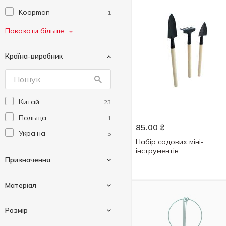
Koopman
1
ProGarden
1
Показати більше
Prosperplast
1
Країна-виробник
Без тм
3
Доктор Робик
1
Эталон-С
1
Китай
23
Польща
1
85.00
₴
Україна
5
Набір садових міні-
інструментів
Призначення
Матеріал
Антимоскітна
1
Розмір
Для вигрібних ям
1