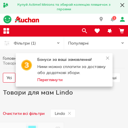
Купуй Actimel Minions та збирай колекцію пляшечок з
героями
1
Популярні
Фільтри
(1)
Головна
Товари для дітей
Товари для мам
Бонуси за ваші замовлення!
Товари для мам Lindo
Ними можна сплатити за доставку
або додаткові збори.
Усі
Прокладки і вкладиші
Напої і молочні суміші
Переглянути
Товари для мам Lindo
Lindo
Очистити всі фільтри