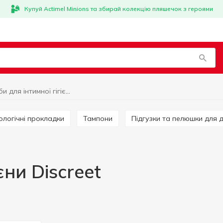
Купуй Actimel Minions та збирай колекцію пляшечок з героями
Засоби для інтимної гігієни Discreet
рологічні прокладки
Тампони
Підгузки та пелюшки для
єни Discreet