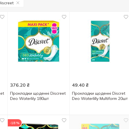
Discreet
376.20
₴
49.40
₴
et
Прокладки щоденні Discreet
Прокладки щоденні Discret
Deo Waterlily 180шт
Deo Waterlilly Multiform 20шт
-18 %