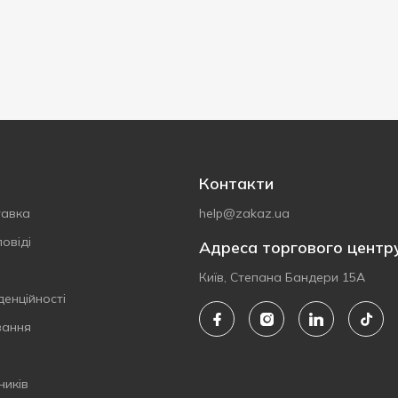
Контакти
тавка
help@zakaz.ua
овіді
Адреса торгового центр
Київ, Степана Бандери 15А
денційності
вання
ників