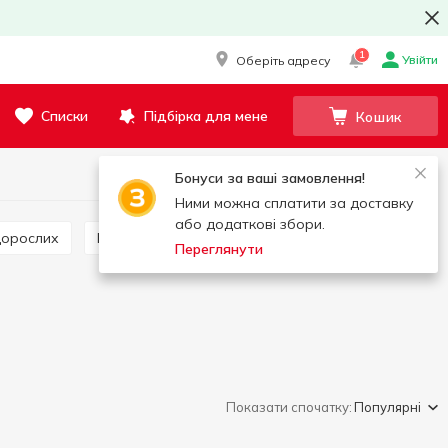
1
Увійти
Оберіть адресу
Списки
Підбірка для мене
Кошик
Бонуси за ваші замовлення!
Ними можна сплатити за доставку
або додаткові збори.
 дорослих
Гель для інтимної гігієни
Переглянути
Показати спочатку:
Популярні