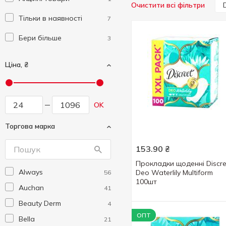
Очистити всі фільтри
Тільки в наявності
7
Бери більше
3
Ціна, ₴
OK
Торгова марка
153.90
₴
Прокладки щоденні Discre
Always
Deo Waterlily Multiform
56
100шт
Auchan
41
Beauty Derm
4
ОПТ
Bella
21