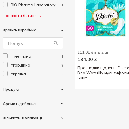
BIO Pharma Laboratory
1
Carefree
5
Показати більше
Cleanness+
1
Країна-виробник
Cosmia
2
Depend
6
Discreet
8
111.01 ₴ від 2 шт
Німеччина
1
Durex
1
134.00
₴
Угорщина
2
Enjee
Прокладки щоденні Discre
1
Deo Waterlily мультиформ
Україна
5
Family Doctor
2
60шт
FLOWER SHOP
2
Продукт
Green Pharmacy
1
Jee
Аромат-добавка
1
Kotex
49
Гігієнічні прокладки
1
Кількість в упаковці
LACTACYD
9
Щоденні прокладки
7