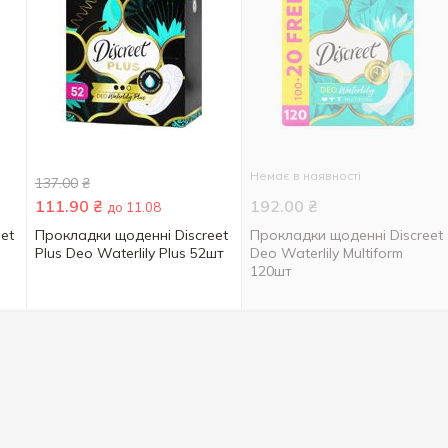
Немає в наявності
137.00
₴
111.90
₴
192.00
₴
до 11.08
et
Прокладки щоденні Discreet
Прокладки щоденні Discreet
Plus Deo Waterlily Plus 52шт
Deo Waterlily Multiform
120шт