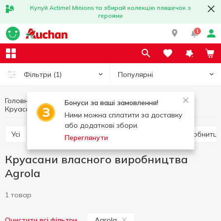
Купуй Actimel Minions та збирай колекцію пляшечок з
героями
1
Популярні
Фільтри
(1)
Головна
Пекарня
Власна пекарня
Бонуси за ваші замовлення!
Круасани власного виробництва Agrola
Круасани власного виробництва
Ними можна сплатити за доставку
або додаткові збори.
Усі
Хлібобулочні вироби
Багет власного виробнитц
Переглянути
Круасани власного виробництва
Agrola
1 товар
Agrola
Очистити всі фільтри