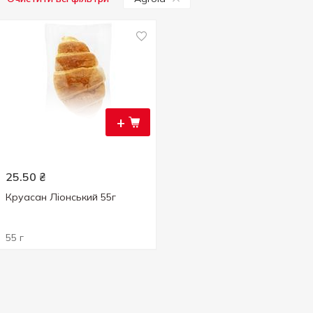
+
25.50
₴
Круасан Ліонський 55г
55 г