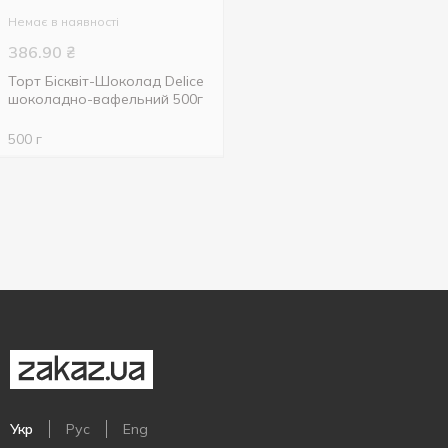
Немає в наявності
386.90
₴
Торт Бісквіт-Шоколад Delice
шоколадно-вафельний 500г
500 г
Укр
Рус
Eng