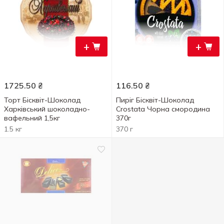
+
+
1725.50
₴
116.50
₴
Торт Бісквіт-Шоколад
Пиріг Бісквіт-Шоколад
Харківський шоколадно-
Сrostata Чорна смородина
вафельний 1,5кг
370г
1.5 кг
370 г