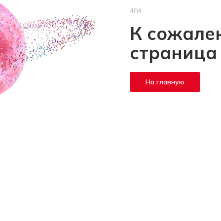
404
К сожален
страница
На главную