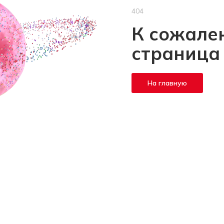
404
К сожален
страница
На главную