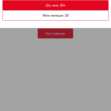
Да, мне 18+
404
К сожалению, эта страница не
Мне меньше 18
найдена
На главную