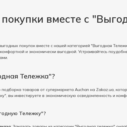
покупки вместе с "Выго
ыгодных покупок вместе с нашей категорией "Выгодная Тележ
комфортной и экономически выгодной. Устраивайтесь поудобне
ами.
одная Тележка"?
о подборка товаров от супермаркета Auchan на Zakaz.ua, котор
у", вы инвестируете в экономическую осведомленность и комф
годную Тележку"?
аказа
: Заказать товары из категории "Выгодная тележка" онла