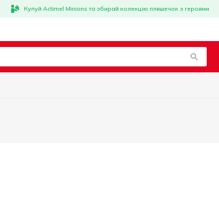
Купуй Actimel Minions та збирай колекцію пляшечок з героями