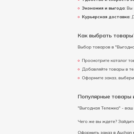
Экономия и выгода
: Вы
Marengo
1
Курьерская доставка
:
Medici Ermete
3
Milka
3
Как выбрать товары
Millennium
3
Mister Pumpkin
3
Выбор товаров в "Выгодной
Nescafe
1
Просмотрите каталог то
Norven
3
Добавляйте товары в те
OLMECA
2
Оформите заказ, выбери
Onur
1
Organic Milk
5
Популярные товары 
Oscar
1
"Выгодная Тележка" - ваш
Otaka
1
Persil
5
Чего же вы ждете? Зайдит
Premialle
1
Оформить заказ в Auchan 