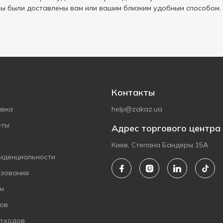
ы были доставлены вам или вашим близким удобным способом.
Контакты
авка
help@zakaz.ua
еты
Адрес торгового центра
Киев, Степана Бандеры 15А
иденциальности
ьзования
ам
ов
отходов