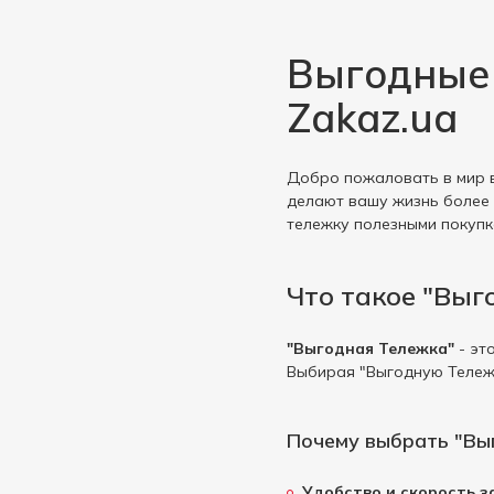
Epikur
1
Ermitage
1
Выгодные 
Finish
2
Zakaz.ua
Finlandia
2
Finsbury
1
Добро пожаловать в мир в
Fiorelli
3
делают вашу жизнь более 
Fratelli
3
тележку полезными покупк
Fresh Me
2
Galicia
Что такое "Выг
1
Garage
2
"Выгодная Тележка"
- эт
Keten Brug
3
Выбирая "Выгодную Тележк
Koblevo
2
L`OR
1
Почему выбрать "Вы
Lee Kum Kee
1
Удобство и скорость з
Löwenbräu
1