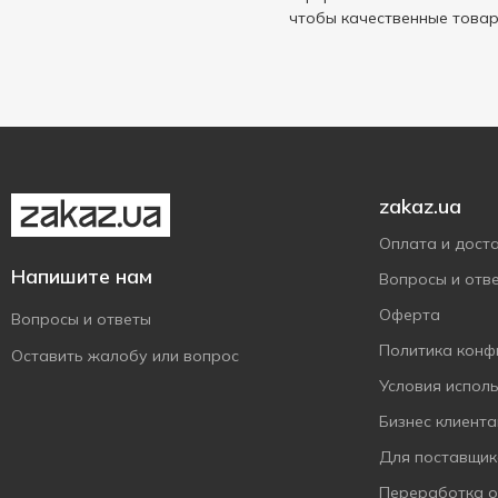
President
чтобы качественные товар
2
Sachi
6
Silan
5
Skott Smeat
2
St.Clemens
1
Starbucks
2
zakaz.ua
Super Smoozie
1
Оплата и дост
Tarta
1
Напишите нам
Вопросы и отв
Tuborg
1
Оферта
Вопросы и ответы
Turka
1
Политика конф
Оставить жалобу или вопрос
Veladis
2
Условия испол
Vici
1
Бизнес клиент
Wash&Free
2
Для поставщик
Yogoda
1
Переработка 