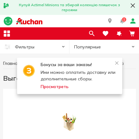
Купуй Actimel Minions та збирай колекцію пляшечок з
героями
1
Популярные
Фильтры
Главная
Выгодная тележка
Выгодные предложения
Бонусы за ваши заказы!
Ими можно оплатить доставку или
Выгодная тележка
дополнительные сборы.
Просмотреть