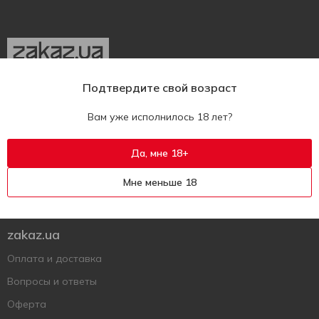
Подтвердите свой возраст
Укр
Рус
Eng
Вам уже исполнилось 18 лет?
Поддержать ВСУ
Напишите нам
Да, мне 18+
Вопросы и ответы
Мне меньше 18
Оставить жалобу или вопрос
zakaz.ua
Оплата и доставка
Вопросы и ответы
Оферта