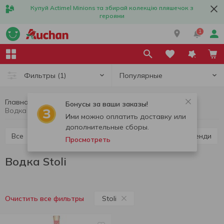
Купуй Actimel Minions та збирай колекцію пляшечок з
героями
1
Популярные
Фильтры
(1)
Главная
Алкоголь
Крепкий алкоголь
Водка
Бонусы за ваши заказы!
Водка Stoli
Ими можно оплатить доставку или
дополнительные сборы.
Все
Водка
Ликер
Виски
Коньяк и бренди
Просмотреть
Водка Stoli
Stoli
Очистить все фильтры