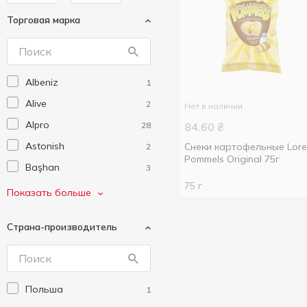
Торговая марка
Albeniz
1
Alive
2
Нет в наличии
Alpro
28
84.60
₴
Astonish
Снеки картофельные Lor
2
Pommels Original 75г
Başhan
3
75 г
Biomed
6
Показать больше
Bob Snail
36
Страна-производитель
Bonner
4
Brancho
2
Chaokoh
1
Польша
1
Chewits
1