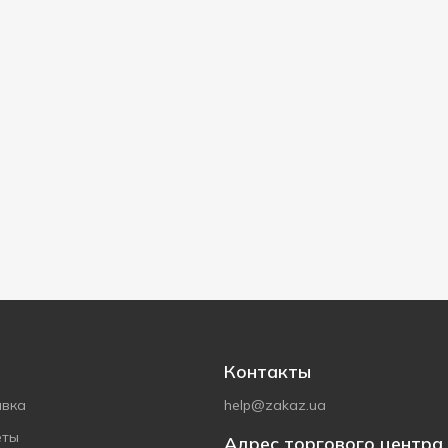
Контакты
авка
help@zakaz.ua
еты
Адрес торгового центра