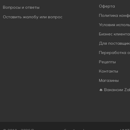
Оферта
Вопросы и ответы
Frosch
3
Политика конф
Оставить жалобу или вопрос
Garnier
4
Условия испол
Golden Pharm
2
Бизнес клиент
Got2b
7
Для поставщик
Green Leaf
1
Переработка 
Green Pharmacy
4
Рецепты
Green Smile
7
Контакты
Green Vie
4
Магазины
Gullon
3
Haday
🔥 Вакансии Za
1
Haribo
10
Healthy Generation
2
Hellmann's
1
Hello-V
2