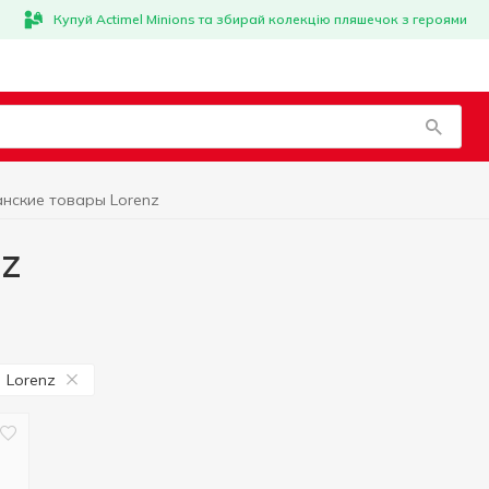
Купуй Actimel Minions та збирай колекцію пляшечок з героями
анские товары Lorenz
z
Lorenz