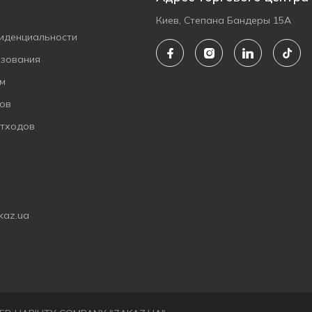
Киев, Степана Бандеры 15А
иденциальности
ьзования
ам
ов
отходов
kaz.ua