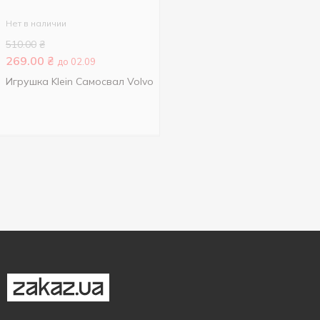
Нет в наличии
510.00
₴
269.00
₴
до 02.09
Игрушка Klein Самосвал Volvo