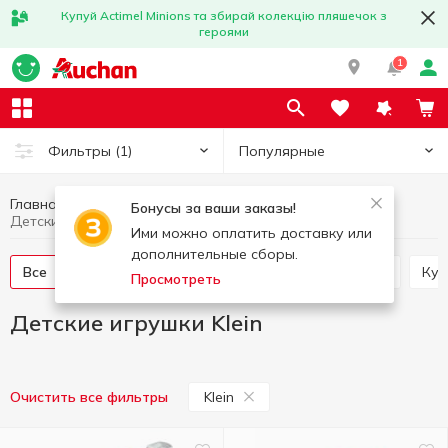
Купуй Actimel Minions та збирай колекцію пляшечок з
героями
1
Популярные
Фильтры
(1)
Главная
Товары для детей
Детские игрушки
Бонусы за ваши заказы!
Детские игрушки Klein
Ими можно оплатить доставку или
дополнительные сборы.
Все
Прочие игрушки
Искусство и рукоделие
Ку
Просмотреть
Детские игрушки Klein
Klein
Очистить все фильтры