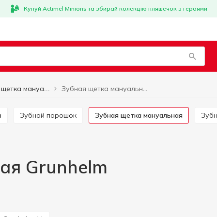
Купуй Actimel Minions та збирай колекцію пляшечок з героями
Зубная щетка мануальная Grunhelm
Зубная щетка мануальная
а
Зубной порошок
Зубная щетка мануальная
Зуб
ая Grunhelm