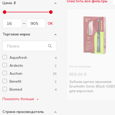
Очистить все фильтры
Цена, ₴
OK
Торговая марка
Aquafresh
4
Ardesto
2
Нет в наличии
Auchan
23
859.00
₴
Benefit
Зубная щетка звуковая
2
Grunhelm Sonic Black GSB
Biomed
4
для взрослых
Colgate
14
Показать больше
Grunhelm
5
Страна-производитель
Jordan
6