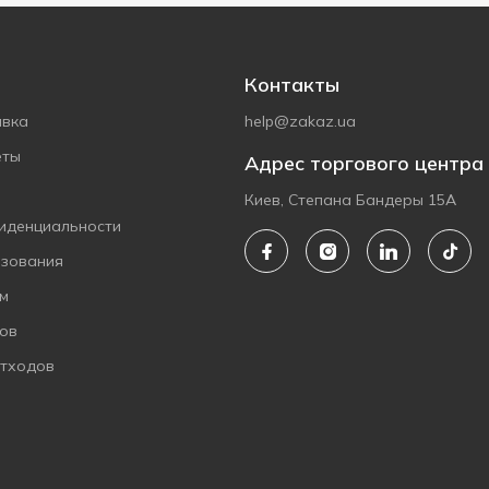
Контакты
авка
help@zakaz.ua
еты
Адрес торгового центра
Киев, Степана Бандеры 15А
иденциальности
ьзования
ам
ов
отходов