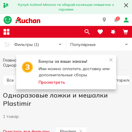
Купуй Actimel Minions та збирай колекцію пляшечок з
героями
1
Популярные
Фильтры
(1)
Главная
Кухня
Одноразовая посуда
Бонусы за ваши заказы!
Одноразовые ложки и мешалки Plastimir
Одноразовые ложки и мешалки
Ими можно оплатить доставку или
дополнительные сборы.
Все
Одноразовые стаканчики
Одноразовые тарелк
Просмотреть
Одноразовые ложки и мешалки
Plastimir
1 товар
Plastimir
Очистить все фильтры