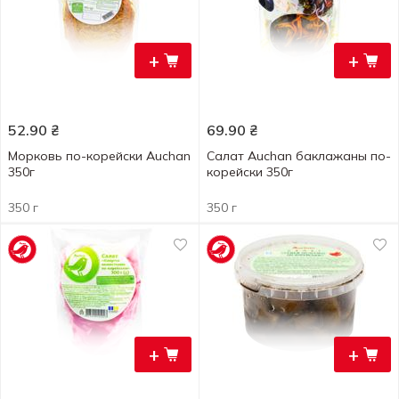
+
+
52.90
₴
69.90
₴
Морковь по-корейски Auchan
Салат Auchan баклажаны по-
350г
корейски 350г
350 г
350 г
+
+