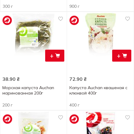
300 г
900 г
+
+
38.90
₴
72.90
₴
Морская капуста Auchan
Капуста Auchan квашеная с
маринованная 200г
клюквой 400г
200 г
400 г