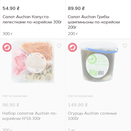
54.90
₴
89.90
₴
Салат Auchan Капуста
Салат Auchan Грибы
лепестками по-корейски 300г
шампиньоны по-корейски
200г
300 г
200 г
Нет в наличии
Нет в наличии
96.90
₴
149.90
₴
Набор салатов Auchan по-
Огурцы Auchan соленые
корейски №16 300г
1000г
300 г
1 кг