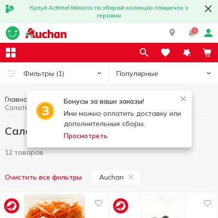
Купуй Actimel Minions та збирай колекцію пляшечок з
героями
1
Популярные
Фильтры
(1)
Главная
Фрукты и овощи
Салаты и соления
Бонусы за ваши заказы!
Салаты и соления Auchan
Ими можно оплатить доставку или
дополнительные сборы.
Салаты и соления Auchan
Просмотреть
12 товаров
Auchan
Очистить все фильтры