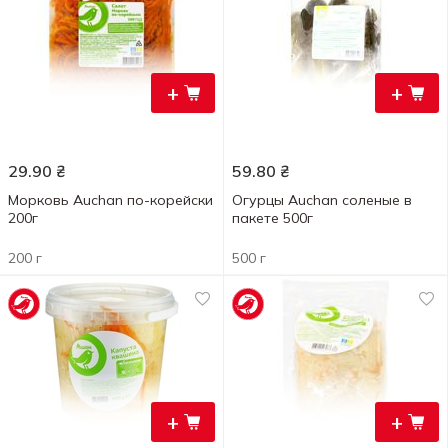
+
+
29.90
₴
59.80
₴
Морковь Auchan по-корейски
Огурцы Auchan соленые в
200г
пакете 500г
200 г
500 г
+
+