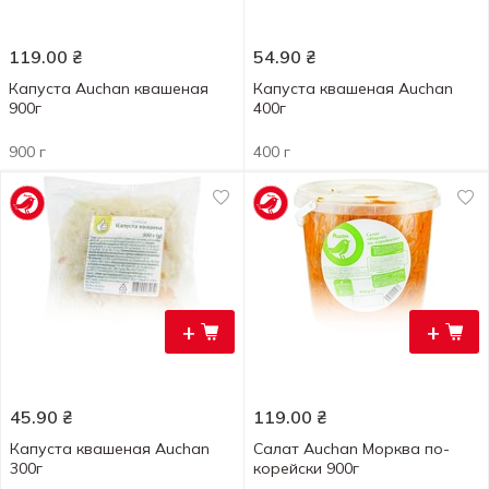
119.00
₴
54.90
₴
Капуста Auchan квашеная
Капуста квашеная Auchan
900г
400г
900 г
400 г
+
+
45.90
₴
119.00
₴
Капуста квашеная Auchan
Салат Auchan Морква по-
300г
корейски 900г