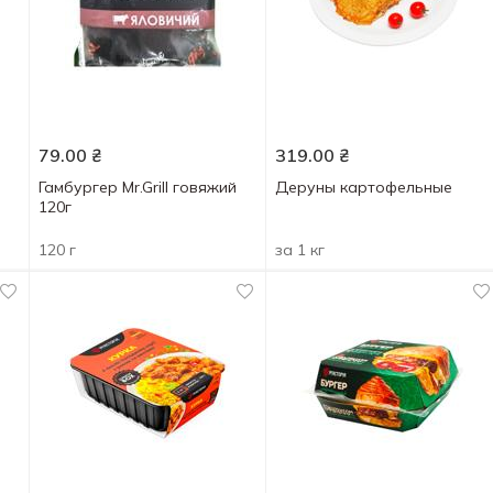
79.00
₴
319.00
₴
Гамбургер Mr.Grill говяжий
Деруны картофельные
120г
120 г
за 1 кг