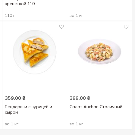
креветкой 110г
110 г
за 1 кг
359.00
₴
399.00
₴
Бендерики с курицей и
Салат Auchan Столичный
сыром
за 1 кг
за 1 кг