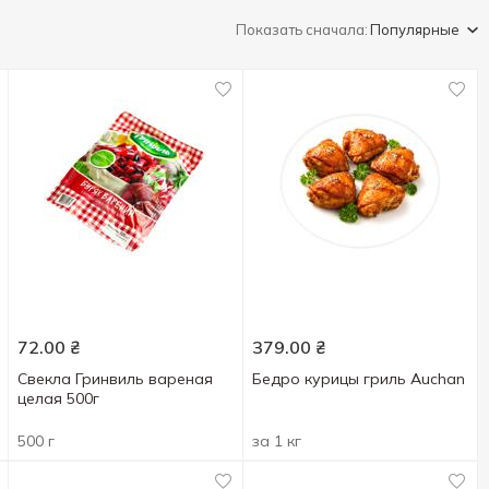
Показать сначала:
Популярные
72.00
₴
379.00
₴
Свекла Гринвиль вареная
Бедро курицы гриль Auchan
целая 500г
500 г
за 1 кг