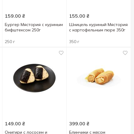
159.00
₴
155.00
₴
Бургер Мястория с куриным
Шницель куриный Мястория
бифштексом 250г
с картофельным пюре 350г
250 г
350 г
149.00
₴
399.00
₴
Онигири с лососем и
Блинчики с мясом