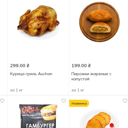
299.00
₴
199.00
₴
Курица гриль Auchan
Пирожки жареные с
капустой
за 1 кг
за 1 кг
Новинка