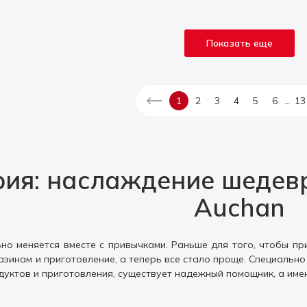
Показать еще
...
1
2
3
4
5
6
13
ия: наслаждение шедев
Auchan
но меняется вместе с привычками. Раньше для того, чтобы пр
зинам и приготовление, а теперь все стало проще. Специально
дуктов и приготовления, существует надежный помощник, а име