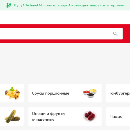
Купуй Actimel Minions та збирай колекцію пляшечок з героями
Соусы порционные
Гамбургер
Овощи и фрукты
Пицца
очищенные