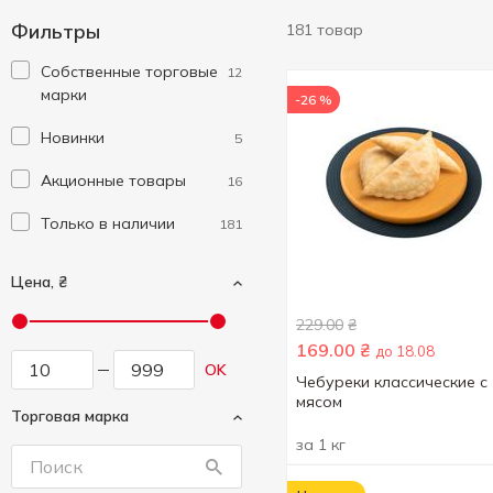
Фильтры
181 товар
Cобственные торговые
12
марки
-26 %
Новинки
5
Акционные товары
16
Только в наличии
181
Цена, ₴
229.00
₴
169.00
₴
до 18.08
OK
Чебуреки классические с
мясом
Торговая марка
за 1 кг