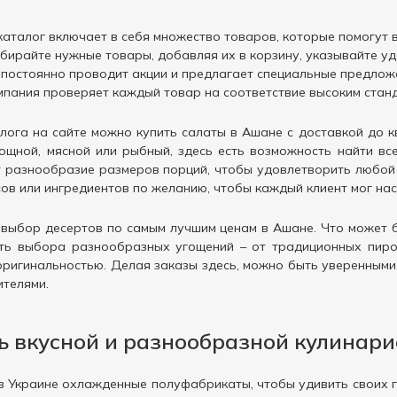
каталог включает в себя множество товаров, которые помогут 
бирайте нужные товары, добавляя их в корзину, указывайте удо
 постоянно проводит акции и предлагает специальные предлож
омпания проверяет каждый товар на соответствие высоким стан
ога на сайте можно купить салаты в Ашане с доставкой до кв
ощной, мясной или рыбный, здесь есть возможность найти вс
 разнообразие размеров порций, чтобы удовлетворить любой а
ов или ингредиентов по желанию, чтобы каждый клиент мог нас
 выбор десертов по самым лучшим ценам в Ашане. Что может б
ть выбора разнообразных угощений – от традиционных пирог
оригинальностью. Делая заказы здесь, можно быть уверенными 
ителями.
 вкусной и разнообразной кулинарие
ь в Украине охлажденные полуфабрикаты, чтобы удивить своих г