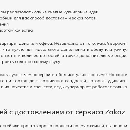
вам реализовать самые смелые кулинарные идеи.
бный для вас способ доставки – и заказ готов!
ения.
дартам качества.
артиры, дома или офиса. Независимо от того, какой вариант
е, что нужно для идеального дополнения к обеду или ужину.
ппетит и количество гостей, а также дополнительные опции,
троить салат по своему вкусу.
ыть лучше, чем завершить обед или ужин сластями? На сайте
ов и тортов до экзотических сладостей, которые удивляют
в их качестве и свежести, ведь супермаркет работает только
й с доставлением от сервиса Zakaz
остей или просто хорошо провести время с семьей, вы попали