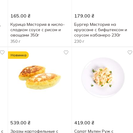
165.00
₴
179.00
₴
д
Курица Мястория в кисло-
Бургер Мястория на
сладком соусе с рисом и
круасане с бифштексом и
овощами 350г
соусом хабанеро 230г
350 г
230 г
Новинка
539.00
₴
419.00
₴
 с
Зразы картофельные с
Салат Мулен Руж с