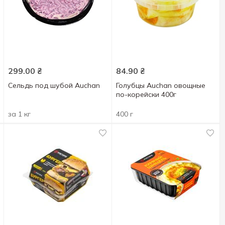
299.00
₴
84.90
₴
Сельдь под шубой Auchan
Голубцы Auchan овощные
по-корейски 400г
за 1 кг
400 г