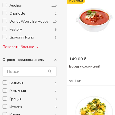
Новинка
Auchan
119
Charlotte
2
Donut Worry Be Happy
10
Festory
8
Giovanni Rana
3
Gulfstream
3
Показать больше
HUNGRY PAPA
1
149.00
₴
Страна-производитель
JS
1
Борщ украинский
Kaikan
4
Kurator
7
за 1 кг
Бельгия
1
Mantinga
3
Германия
7
Mr.Grill
5
Греция
9
Noa
7
Италия
5
Pastificio Rana
2
Китай
1