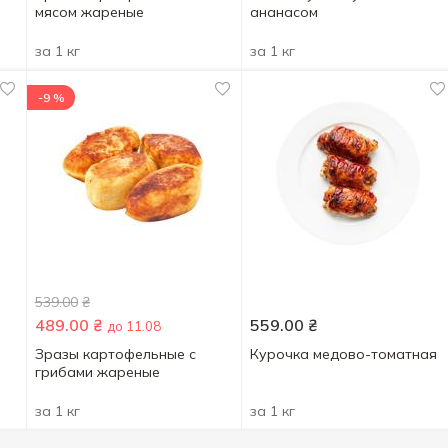
мясом жареные
ананасом
за 1 кг
за 1 кг
-9 %
539.00
₴
489.00
₴
559.00
₴
до 11.08
Зразы картофельные с
Курочка медово-томатная
грибами жареные
за 1 кг
за 1 кг