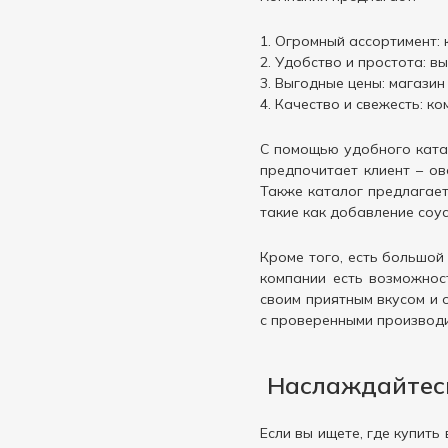
320 г
4
Отбивная
Манго
1
1
330 г
2
Огромный ассортимент: 
Палочка
Маракуйя
2
Удобство и простота: вы
1
340 г
1
Выгодные цены: магазин
Панини
Маскарпоне
2
1
350 г
10
Качество и свежесть: к
Паста
Мед
1
3
360 г
1
С помощью удобного катал
Пельмени
Мидии
3
1
400 г
4
предпочитает клиент – ов
Перец
Миндаль
2
2
Также каталог предлагает
410 г
1
такие как добавление соус
Печенка
Морковь
1
2
420 г
1
Пирог
Моцарелла
3
1
430 г
3
Кроме того, есть большой
Пирожное
Мясо
6
компании есть возможнос
8
450 г
4
своим приятным вкусом и 
Пирожок
Овощи
6
3
470 г
2
с проверенными производ
Пицца
Огурец
35
1
480 г
15
Плов
Оливки
4
1
500 г
Наслаждайтесь
6
Пончик
Орехи
11
4
510 г
1
Пюре
Паприка
3
Если вы ищете, где купит
1
530 г
1