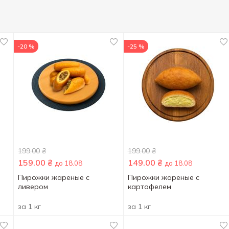
-20 %
-25 %
199.00
₴
199.00
₴
159.00
₴
149.00
₴
до 18.08
до 18.08
Пирожки жареные с
Пирожки жареные с
ливером
картофелем
за 1 кг
за 1 кг