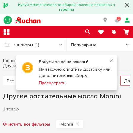
Купуй Actimel Minions та збирай колекцію пляшечок з
героями
1
Популярные
Фильтры
(1)
Главная
Бакалея
Масло и уксус
Масло
Бонусы за ваши заказы!
Другие растительные масла Monini
Другие растительные масла
Ими можно оплатить доставку или
дополнительные сборы.
Все
Подсолнечное масло
Оливковое масло
Др
Просмотреть
Другие растительные масла Monini
1 товар
Monini
Очистить все фильтры