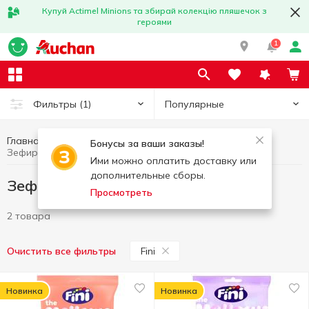
Купуй Actimel Minions та збирай колекцію пляшечок з
героями
1
Популярные
Фильтры
(1)
Главная
Сладости
Зефир, мармелад
Бонусы за ваши заказы!
Зефир, мармелад Fini
Ими можно оплатить доставку или
дополнительные сборы.
Зефир, мармелад Fini
Просмотреть
2 товара
Fini
Очистить все фильтры
Новинка
Новинка