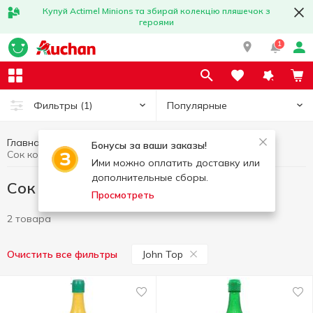
Купуй Actimel Minions та збирай колекцію пляшечок з
героями
1
Популярные
Фильтры
(1)
Главная
Бакалея
Сок концентрированный
Бонусы за ваши заказы!
Сок концентрированный John Top
Ими можно оплатить доставку или
дополнительные сборы.
Сок концентрированный John Top
Просмотреть
2 товара
John Top
Очистить все фильтры