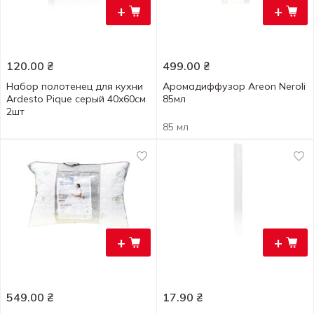
+
+
120.00
₴
499.00
₴
Набор полотенец для кухни
Аромадиффузор Areon Neroli
Ardesto Pique серый 40x60см
85мл
2шт
85 мл
+
+
549.00
₴
17.90
₴