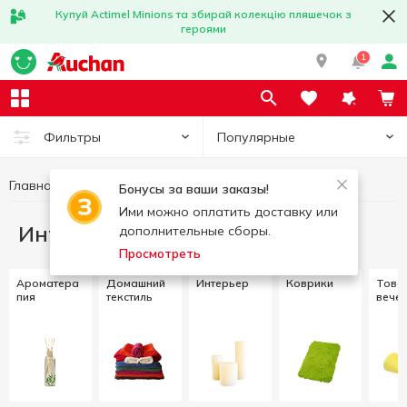
Купуй Actimel Minions та збирай колекцію пляшечок з
героями
1
Популярные
Фильтры
Главная
Интерьер и текстиль
Бонусы за ваши заказы!
Ими можно оплатить доставку или
Интерьер и текстиль
дополнительные сборы.
Просмотреть
Ароматера
Домашний
Интерьер
Коврики
Това
пия
текстиль
вече