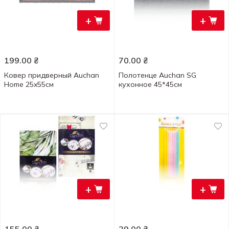
+
+
199.00
₴
70.00
₴
Ковер придверный Auchan
Полотенце Auchan SG
Home 25x55см
кухонное 45*45см
+
+