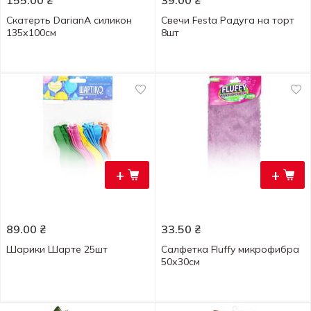
155.00
₴
39.00
₴
Скатерть DarianA силикон
Свечи Festa Радуга на торт
135х100см
8шт
+
+
89.00
₴
33.50
₴
Шарики Шарте 25шт
Салфетка Fluffy микрофибра
50х30см