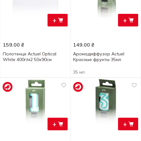
+
+
159.00
₴
149.00
₴
Полотенце Actuel Optical
Аромадиффузор Actuel
White 400г/м2 50х90см
Красные фрукты 35мл
35 мл
+
+