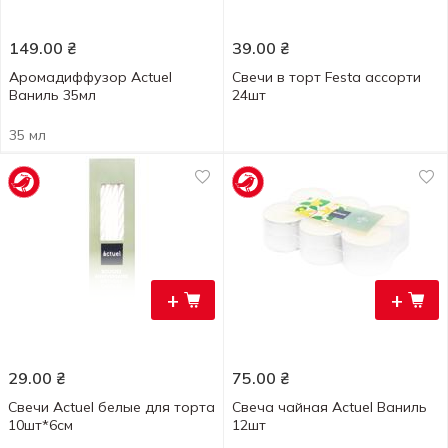
149.00
₴
39.00
₴
Аромадиффузор Actuel
Свечи в торт Festa ассорти
Ваниль 35мл
24шт
35 мл
+
+
29.00
₴
75.00
₴
Свечи Actuel белые для торта
Свеча чайная Actuel Ваниль
10шт*6см
12шт