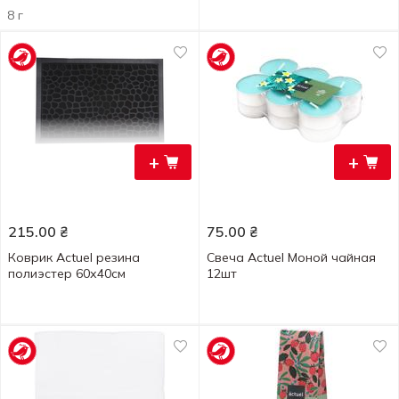
8 г
+
+
215.00
₴
75.00
₴
Коврик Actuel резина
Свеча Actuel Моной чайная
полиэстер 60х40см
12шт