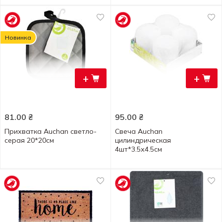
Новинка
+
+
81.00
₴
95.00
₴
Прихватка Auchan светло-
Свеча Auchan
серая 20*20см
цилиндрическая
4шт*3.5х4.5см