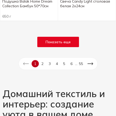
Подушка Balak Home Dream
Свеча Candy Light столовая
Collection Бамбук 50*70см
белая 2х24см
650 г
Показать еще
...
1
2
3
4
5
6
55
Домашний текстиль и
интерьер: создание
уюта в вашем доме