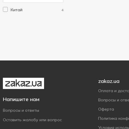
Без тм
3
Китай
4
Веселая затея
2
zakaz.ua
Оплата и дост
Напишите нам
Вопросы и отв
Оферта
Вопросы и ответы
Политика конф
Оставить жалобу или вопрос
Условия испол