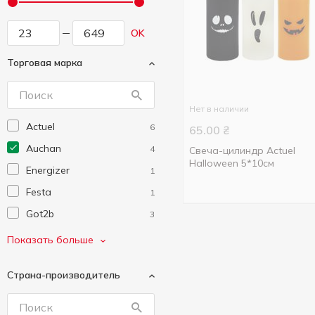
OK
Торговая марка
Нет в наличии
Actuel
6
65.00
₴
Auchan
4
Свеча-цилиндр Actuel
Halloween 5*10см
Energizer
1
Festa
1
Got2b
3
Ledvance
1
Показать больше
Monzhar
1
Страна-производитель
One Two Fun
3
Taft
1