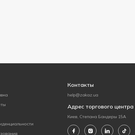
Контакты
авка
help@zakaz.ua
еты
Адрес торгового центра
Киев, Степана Бандеры 15А
иденциальности
ьзования