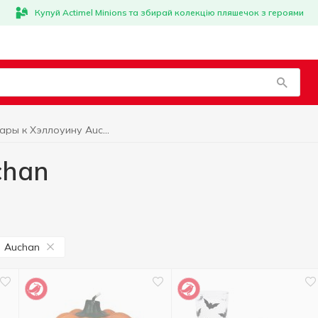
Купуй Actimel Minions та збирай колекцію пляшечок з героями
Товары к Хэллоуину Auchan
chan
Auchan