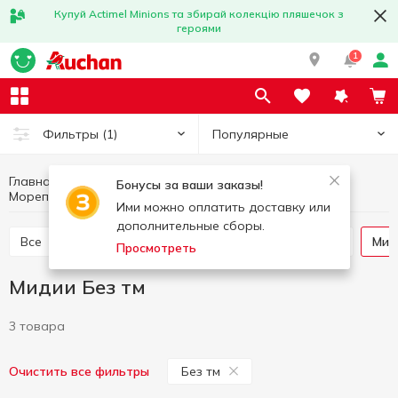
Купуй Actimel Minions та збирай колекцію пляшечок з
героями
1
Популярные
Фильтры
(1)
Главная
Рыба и морепродукты
Бонусы за ваши заказы!
Мидии
Мидии Без тм
Морепродукты замороженные
Ими можно оплатить доставку или
дополнительные сборы.
Все
Креветки
Осьминог и морской коктейль
Ми
Просмотреть
Мидии Без тм
3 товара
Без тм
Очистить все фильтры