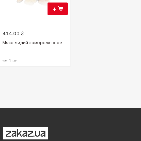
+
414.00
₴
Мясо мидий замороженное
за 1 кг