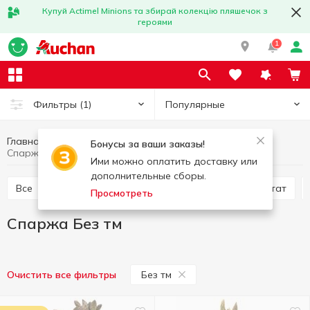
Купуй Actimel Minions та збирай колекцію пляшечок з
героями
1
Популярные
Фильтры
(1)
Главная
Фрукты и овощи
Овощи
Спаржа
Бонусы за ваши заказы!
Спаржа Без тм
Ими можно оплатить доставку или
дополнительные сборы.
Все
Помидоры
Капуста
Картофель и батат
Просмотреть
Спаржа Без тм
Без тм
Очистить все фильтры