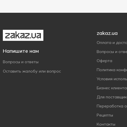
Mayur
1
Melica Organic
2
Natracare
4
Naturella
31
zakaz.ua
Nivea
1
Оплата и дост
Novita
1
Напишите нам
Вопросы и отв
O.B.
13
Оферта
Вопросы и ответы
Seni
6
Политика конф
Оставить жалобу или вопрос
Soft
1
Условия испол
Tactil
1
Бизнес клиент
TAMPAX
6
Для поставщик
Tena
31
Переработка 
Triuga
2
Рецепты
VelSilk
2
Контакты