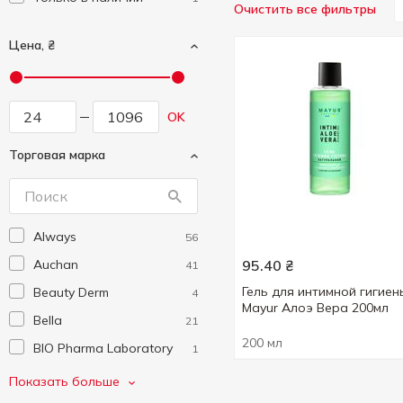
Очистить все фильтры
Цена, ₴
OK
Торговая марка
Always
56
Auchan
95.40
₴
41
Гель для интимной гигиен
Beauty Derm
4
Mayur Алоэ Вера 200мл
Bella
21
200 мл
BIO Pharma Laboratory
1
Carefree
5
Показать больше