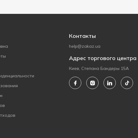
Контакты
авка
help@zakaz.ua
еты
Адрес торгового центра
Киев, Степана Бандеры 15А
иденциальности
ьзования
ам
ов
отходов