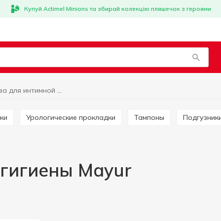
Купуй Actimel Minions та збирай колекцію пляшечок з героями
Средства для интимной гигиены Mayur
ки
Урологические прокладки
Тампоны
Подгузник
 гигиены Mayur