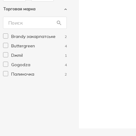
Торговая марка
Brandy закарпатське
2
Buttergreen
4
Dжmil
1
Gogodza
4
Палиночка
2