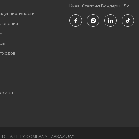
Киев, Степана Бандеры 15А
иденциальности
ьзования
ам
ов
отходов
kaz.ua
ITED LIABILITY COMPANY "ZAKAZ.UA"