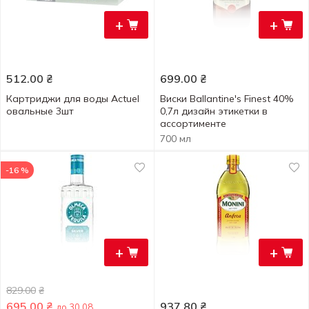
+
+
512.00
₴
699.00
₴
Картриджи для воды Actuel
Виски Ballantine's Finest 40%
овальные 3шт
0,7л дизайн этикетки в
ассортименте
700 мл
-16 %
+
+
829.00
₴
695.00
₴
937.80
₴
до 30.08