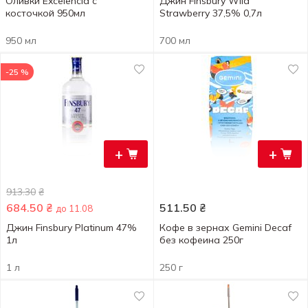
Оливки Excelencia с
Джин Finsbury Wild
косточкой 950мл
Strawberry 37,5% 0,7л
950 мл
700 мл
-25 %
+
+
913.30
₴
684.50
₴
511.50
₴
до 11.08
Джин Finsbury Platinum 47%
Кофе в зернах Gemini Decaf
1л
без кофеина 250г
1 л
250 г