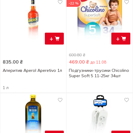
-22 %
+
+
600.80
₴
835.00
₴
469.00
₴
до 11.08
Аперитив Aperol Aperetivo 1л
Подгузники-трусики Chicolino
Super Soft 5 11-25кг 34шт
1 л