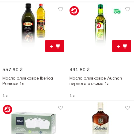
+
+
557.90
₴
491.80
₴
Масло оливковое Iberica
Масло оливковое Auchan
Pomace 1л
первого отжима 1л
1 л
1 л