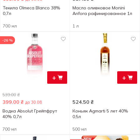
Текила Olmeca Blanco 38%
Масло оливковое Monini
0,7л
Anfora рафинированное 1л
700 мл
1 л
-26 %
+
+
539.00
₴
399.00
₴
524.50
₴
до 30.08
Водка Absolut Грейпфрут
Коньяк Agmarti 5 лет 40%
40% 0,7л
0,5л
700 мл
500 мл