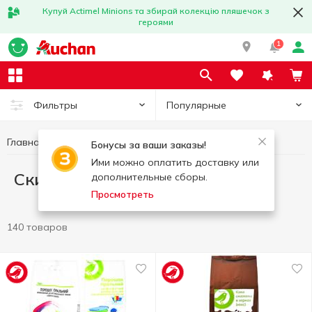
Купуй Actimel Minions та збирай колекцію пляшечок з
героями
1
Популярные
Фильтры
Главная
СкидкоLove
Бонусы за ваши заказы!
Ими можно оплатить доставку или
СкидкоLove
дополнительные сборы.
Просмотреть
140 товаров