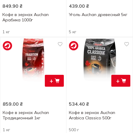
849.90
₴
439.00
₴
Кофе в зернах Auchan
Уголь Auchan древесный 5кг
Арабика 1000г
1 кг
5 кг
+
+
859.00
₴
534.40
₴
Кофе в зернах Auchan
Кофе в зернах Auchan
Традиционный 1кг
Arabica Classico 500г
1 кг
500 г