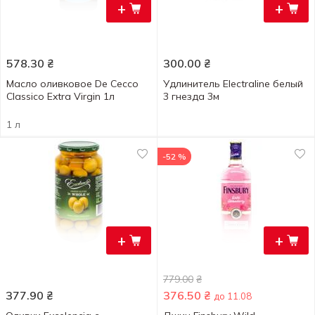
+
+
578.30
₴
300.00
₴
Масло оливковое De Cecco
Удлинитель Electraline белый
Classico Extra Virgin 1л
3 гнезда 3м
1 л
-52 %
+
+
779.00
₴
377.90
₴
376.50
₴
до 11.08