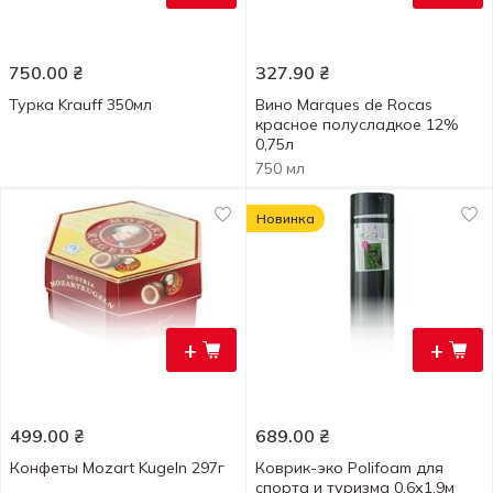
750.00
₴
327.90
₴
Турка Krauff 350мл
Вино Marques de Rocas
красное полусладкое 12%
0,75л
750 мл
Новинка
+
+
499.00
₴
689.00
₴
Конфеты Mozart Kugeln 297г
Коврик-эко Polifoam для
спорта и туризма 0,6х1,9м