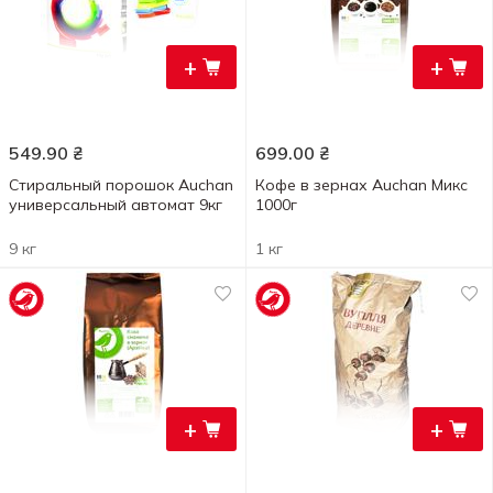
+
+
549.90
₴
699.00
₴
Стиральный порошок Auchan
Кофе в зернах Auchan Микс
универсальный автомат 9кг
1000г
9 кг
1 кг
+
+