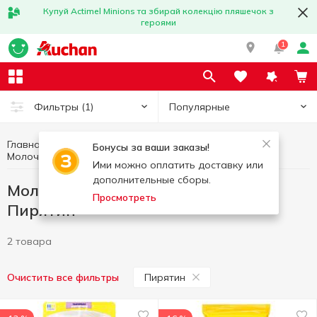
Купуй Actimel Minions та збирай колекцію пляшечок з
героями
1
Популярные
Фильтры
(1)
Главная
Яйца и молочные продукты
Бонусы за ваши заказы!
Молочная продукция без лактозы Пирятин
Молочная продукция без лактозы
Ими можно оплатить доставку или
дополнительные сборы.
Молочная продукция без лактозы
Просмотреть
Пирятин
2 товара
Пирятин
Очистить все фильтры