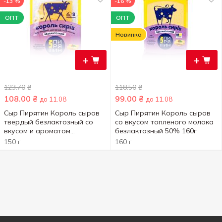
-13 %
-16 %
ОПТ
ОПТ
Новинка
+
+
123.70
₴
118.50
₴
108.00
₴
99.00
₴
до 11.08
до 11.08
Сыр Пирятин Король сыров
Сыр Пирятин Король сыров
твердый безлактозный со
со вкусом топленого молока
вкусом и ароматом
безлактозный 50% 160г
топленого молока нарезка
150 г
160 г
50% 150г