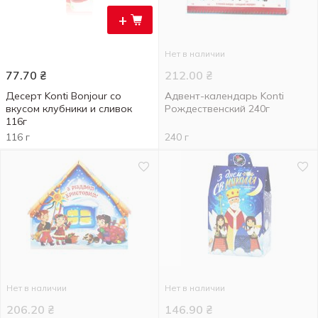
+
Нет в наличии
77.70
₴
212.00
₴
Десерт Konti Bonjour со
Адвент-календарь Konti
вкусом клубники и сливок
Рождественский 240г
116г
116 г
240 г
Нет в наличии
Нет в наличии
206.20
₴
146.90
₴