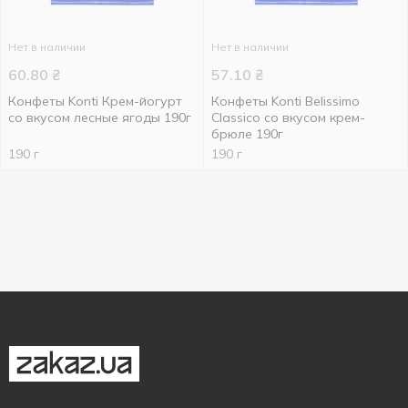
Нет в наличии
Нет в наличии
60.80
₴
57.10
₴
Конфеты Konti Крем-йогурт
Конфеты Konti Belissimo
со вкусом лесные ягоды 190г
Classico со вкусом крем-
брюле 190г
190 г
190 г