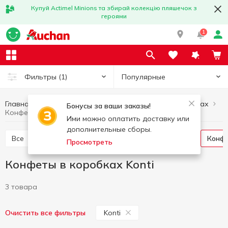
Купуй Actimel Minions та збирай колекцію пляшечок з
героями
1
Популярные
Фильтры
(1)
Главная
Сладости
Конфеты
Конфеты в коробках
Бонусы за ваши заказы!
Конфеты в коробках Konti
Ими можно оплатить доставку или
дополнительные сборы.
Все
Конфеты весовые
Конфеты в пакетах
Конф
Просмотреть
Конфеты в коробках Konti
3 товара
Konti
Очистить все фильтры