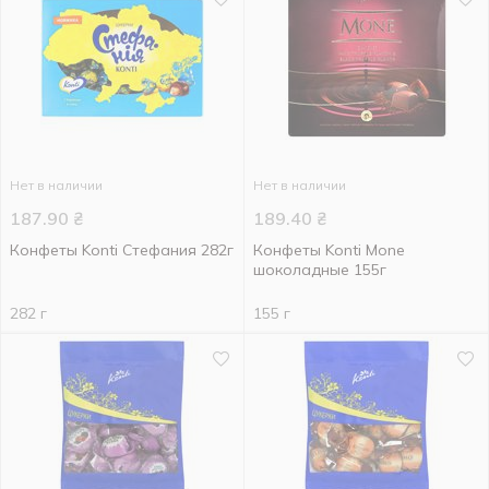
Нет в наличии
Нет в наличии
187.90
₴
189.40
₴
Конфеты Konti Стефания 282г
Конфеты Konti Mone
шоколадные 155г
282 г
155 г