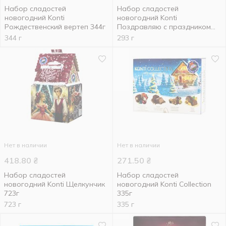
Набор сладостей
Набор сладостей
новогодний Konti
новогодний Konti
Рождественский вертеп 344г
Поздравляю с праздником
293г
344 г
293 г
Нет в наличии
Нет в наличии
418.80
₴
271.50
₴
Набор сладостей
Набор сладостей
новогодний Konti Щелкунчик
новогодний Konti Collection
723г
335г
723 г
335 г