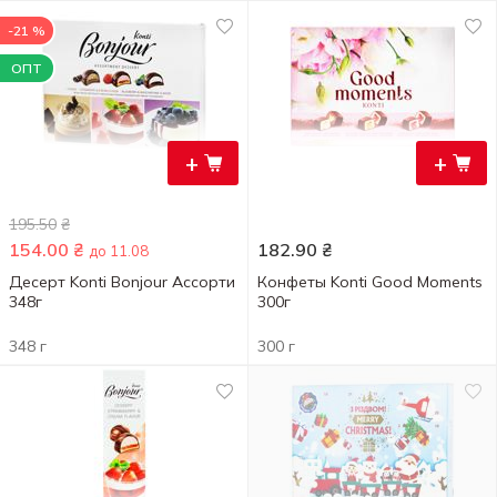
-21 %
ОПТ
+
+
195.50
₴
154.00
₴
182.90
₴
до 11.08
Десерт Konti Bonjour Ассорти
Конфеты Konti Good Moments
348г
300г
348 г
300 г