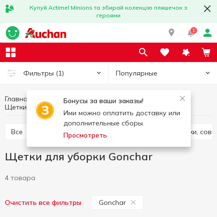
Купуй Actimel Minions та збирай колекцію пляшечок з
героями
1
Популярные
Фильтры
(1)
Главная
Товары для дома
Товары для уборки
Бонусы за ваши заказы!
Щетки для уборки
Щетки для уборки Gonchar
Ими можно оплатить доставку или
дополнительные сборы.
Все
Швабры, запаски, тряпки для пола
Веники, сов
Просмотреть
Щетки для уборки Gonchar
4 товара
Gonchar
Очистить все фильтры