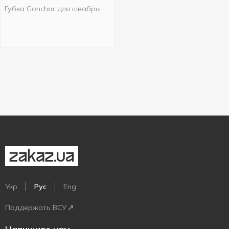
Губка Gonchar для швабры
Укр
Рус
Eng
Поддержать ВСУ