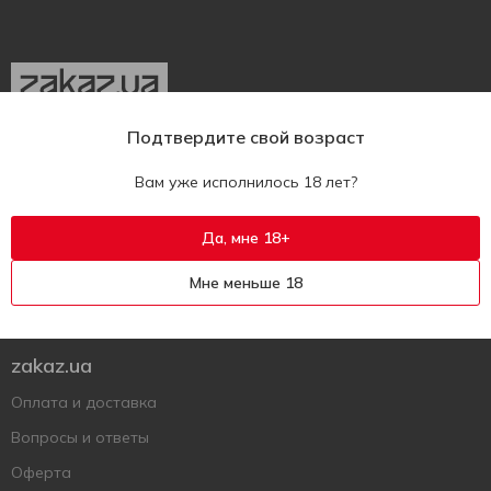
Подтвердите свой возраст
Укр
Рус
Eng
Вам уже исполнилось 18 лет?
Поддержать ВСУ
Да, мне 18+
Напишите нам
Мне меньше 18
Вопросы и ответы
Оставить жалобу или вопрос
zakaz.ua
Оплата и доставка
Вопросы и ответы
Оферта