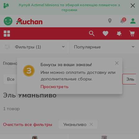
Купуй Actimel Minions та збирай колекцію пляшечок з
героями
1
Популярные
Фильтры
(1)
Главная
Алкоголь
Пиво
Эль
Эль Уманьпиво
Бонусы за ваши заказы!
Ими можно оплатить доставку или
дополнительные сборы.
Все
Светлое пиво
Темное пиво
Лагер
Эль
Просмотреть
Эль Уманьпиво
1 товар
Уманьпиво
Очистить все фильтры