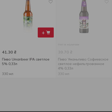
+
Нет в наличии
41.30
₴
39.70
₴
Пиво Umanbeer IPA светлое
Пиво Уманьпиво Софиевское
5% 0,33л
светлое нефильтрованное
4% 0,33л
330 мл
330 мл